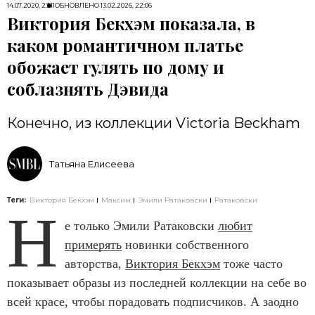
14.07.2020, 23:11
ОБНОВЛЕНО
13.02.2026, 22:06
Виктория Бекхэм показала, в
каком романтичном платье
обожает гулять по дому и
соблазнять Дэвида
Конечно, из коллекции Victoria Beckham
Татьяна Елисеева
Теги:
Виктория Бекхэм
Максим
Эмили Ратаковски
Ратаковски
Н
е только Эмили Ратаковски
любит
примерять
новинки собственного
авторства,
Виктория Бекхэм
тоже часто
показывает образы из последней коллекции на себе во
всей красе, чтобы порадовать подписчиков. А заодно