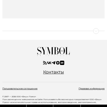
Контакты
Пользовательское соглашение
Правовая информация
© 2007 — 2026 ООО «Фэшн Пресс»
При размещении материалов на Сайте Пользователь безвозмездно предоставляет ООО «Фэшн
Пресс» неисключительные права на использование, воспроизведение, распространение,
создание производных произведений, а также на демонстрацию материалов и доведение их до