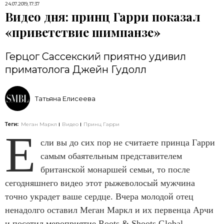
24.07.2019, 17:37
Видео дня: принц Гарри показал
«приветствие шимпанзе»
Герцог Сассекский приятно удивил
приматолога Джейн Гудолл
Татьяна Елисеева
Теги:
Меган Маркл
Видео
Принц Гарри
Е
сли вы до сих пор не считаете принца Гарри
самым обаятельным представителем
британской монаршей семьи, то после
сегодняшнего видео этот рыжеволосый мужчина
точно украдет ваше сердце. Вчера молодой отец
ненадолго оставил Меган Маркл и их первенца Арчи
и посетил мероприятие Roots & Shoots Global