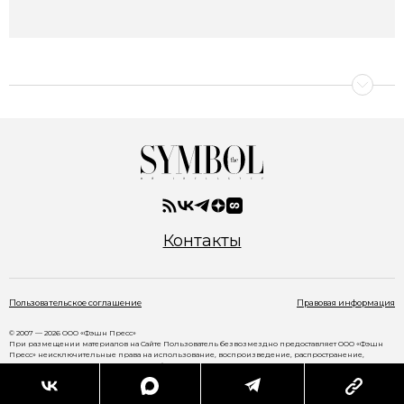
Контакты
Пользовательское соглашение
Правовая информация
© 2007 — 2026 ООО «Фэшн Пресс»
При размещении материалов на Сайте Пользователь безвозмездно предоставляет ООО «Фэшн
Пресс» неисключительные права на использование, воспроизведение, распространение,
создание производных произведений, а также на демонстрацию материалов и доведение их до
всеобщего сведения через сайт
www.thesymbol.ru
.