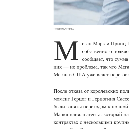
LEGION-MEDIA
М
еган Марк и Принц 
собственного подкас
сообщает, что сумма
них — не проблема, так что Мега
Меган в США уже ведет перегово
После отказа от королевских по
момент Герцог и Герцогиня Сасс
были заняты переходом к полной
Маркл наняла агента, который н
контрактах с несколькими круп