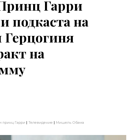
Принц Гарри
и подкаста на
 и Герцогиня
акт на
умму
и принц Гарри
Телевидение
Мишель Обама