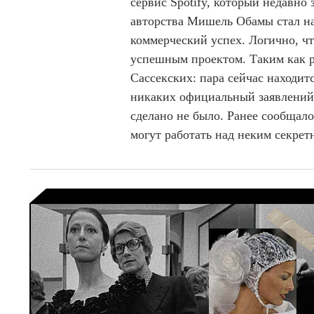
сервис Spotify, который недавно
авторства Мишель Обамы стал н
коммерческий успех. Логично, ч
успешным проектом. Таким как р
Сассекских: пара сейчас находи
никаких официальный заявлений 
сделано не было. Ранее сообщал
могут работать над неким секре