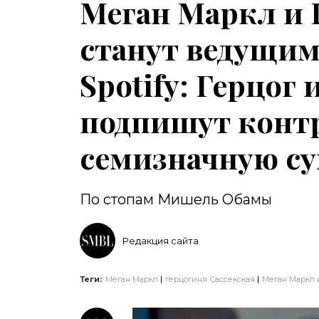
Меган Маркл и 
станут ведущим
Spotify: Герцог
подпишут контр
семизначную с
По стопам Мишель Обамы
Редакция сайта
Теги:
Меган Маркл
герцогиня Сассекская
Меган Маркл 