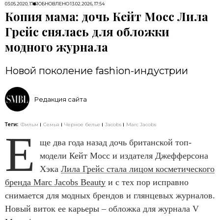
03.05.2020, 17:51
ОБНОВЛЕНО
13.02.2026, 17:54
Копия мама: дочь Кейт Мосс Лила
Грейс снялась для обложки
модного журнала
Новой поколение fashion-индустрии
Редакция сайта
Теги:
Фильм
Семья
Черное белье
Jacobs
Marc Jacobs
Е
ще два года назад дочь британской топ-
модели Кейт Мосс и издателя Джефферсона
Хэка
Лила Грейс стала лицом косметического
бренда Marc Jacobs Beauty
и с тех пор исправно
снимается для модных брендов и глянцевых журналов.
Новый виток ее карьеры – обложка для журнала V