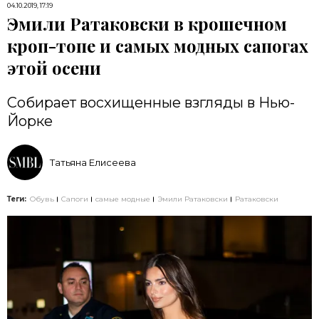
04.10.2019, 17:19
Эмили Ратаковски в крошечном
кроп-топе и самых модных сапогах
этой осени
Собирает восхищенные взгляды в Нью-
Йорке
Татьяна Елисеева
Теги:
Обувь
Сапоги
самые модные
Эмили Ратаковски
Ратаковски