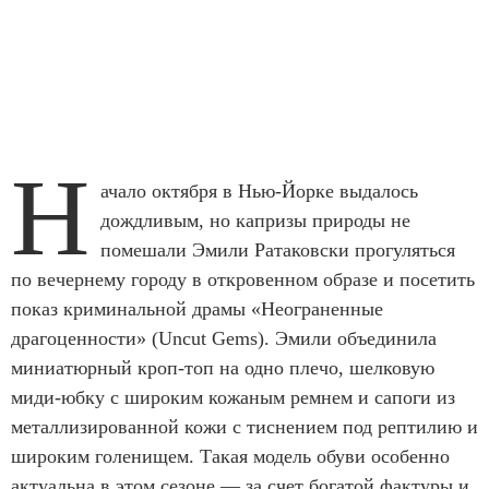
Н
ачало октября в Нью-Йорке выдалось
дождливым, но капризы природы не
помешали Эмили Ратаковски прогуляться
по вечернему городу в откровенном образе и посетить
показ криминальной драмы «Неограненные
драгоценности» (Uncut Gems). Эмили объединила
миниатюрный кроп-топ на одно плечо, шелковую
миди-юбку с широким кожаным ремнем и сапоги из
металлизированной кожи с тиснением под рептилию и
широким голенищем. Такая модель обуви особенно
актуальна в этом сезоне — за счет богатой фактуры и