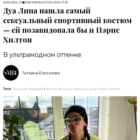
20.10.2020, 23:32
ОБНОВЛЕНО
13.02.2026, 17:30
Дуа Липа нашла самый
сексуальный спортивный костюм
— ей позавидовала бы и Пэрис
Хилтон
В ультрамодном оттенке
Татьяна Елисеева
Теги:
Брюки
Гардероб
Фитнес
Самые сексуальные
Пэрис Хилтон