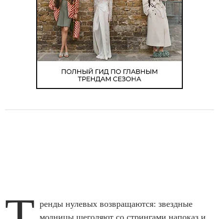
Т
ренды нулевых возвращаются: звездные
модницы щеголяют
со стрингами напоказ
и