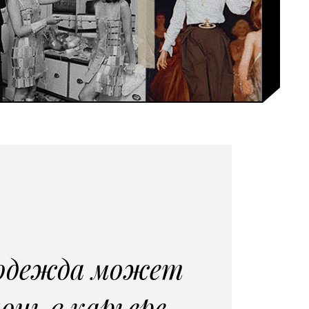
одежда может
очь в карьере