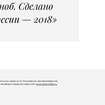
ноб. Сделано
оссии — 2018»
ельные права на использование, воспроизведение,
 всеобщего сведения через сайт
www.thesymbol.ru
.