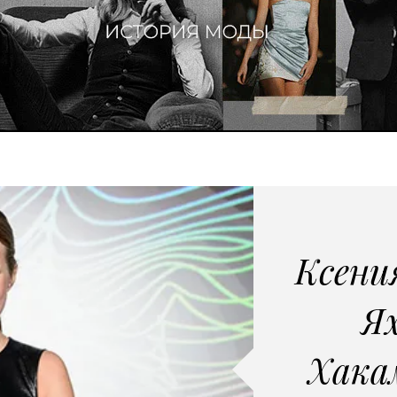
Ксени
Я
Хака