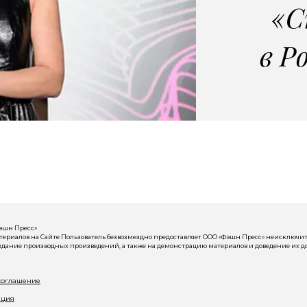
«С
в Р
Фэшн Пресс»
риалов на Сайте Пользователь безвозмездно предоставляет ООО «Фэшн Пресс» неисключит
здание производных произведений, а также на демонстрацию материалов и доведение их до
соглашение
ация