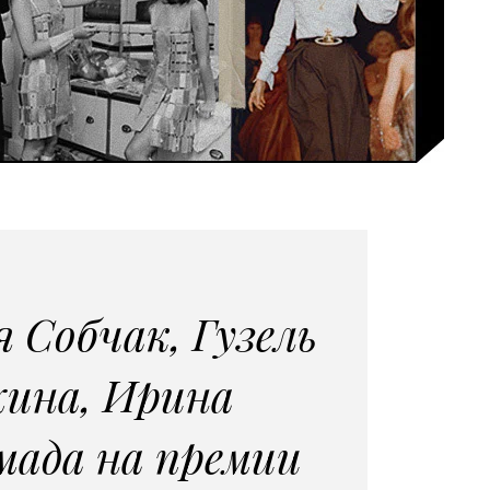
я Собчак, Гузель
хина, Ирина
мада на премии