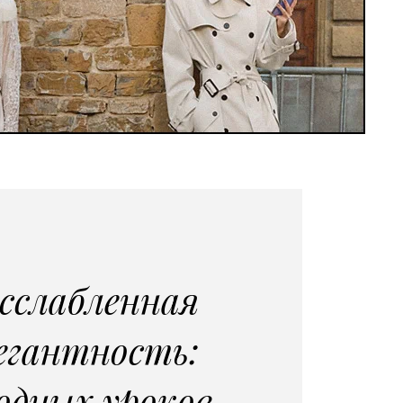
сслабленная
егантность:
одных уроков