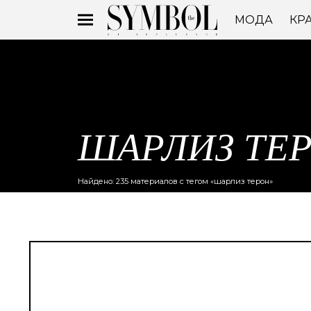
МОДА
КР
ШАРЛИЗ ТЕ
Найдено: 235 материалов с тегом «шарлиз терон»