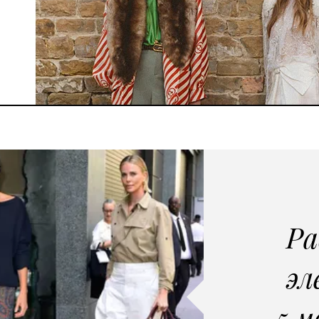
Ра
эл
5 м