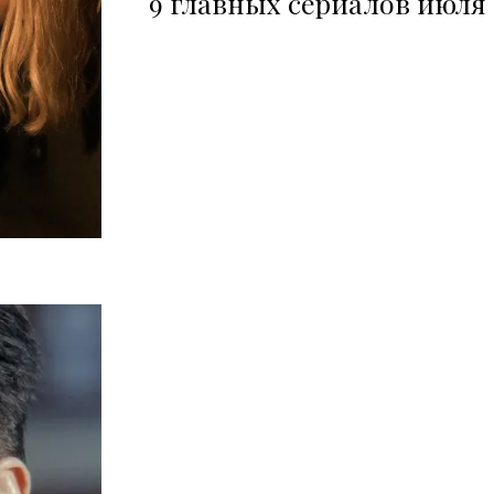
9 главных сериалов июля