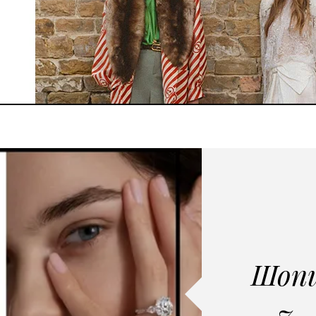
Шопи
7 