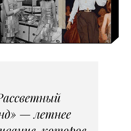
Рассветный
нд» — летнее
ивание, которое