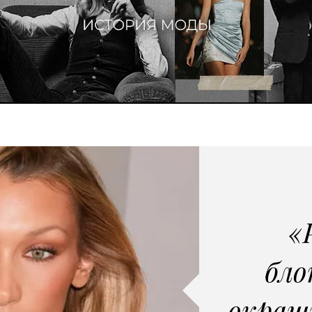
«
бло
окраш