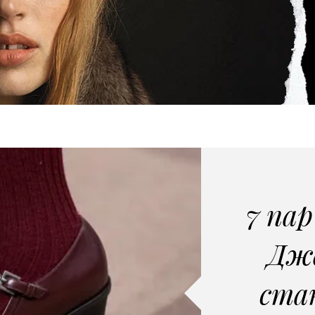
7 па
Дже
ста