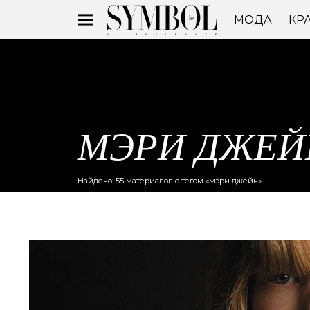
МОДА
КР
МЭРИ ДЖЕЙ
Найдено: 55 материалов с тегом «мэри джейн»