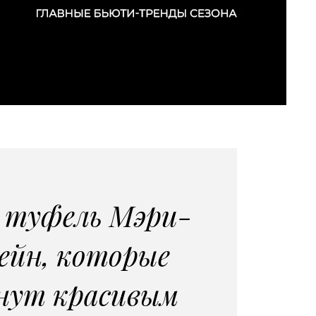
р туфель Мэри-
йн, которые
нут красивым