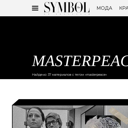
МОДА
КР
MASTERPEA
Найдено: 37 материалов с тегом «masterpeace»