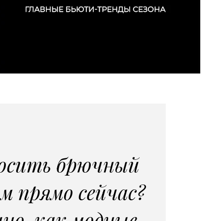
осить брючный
м прямо сейчас?
но, как модные