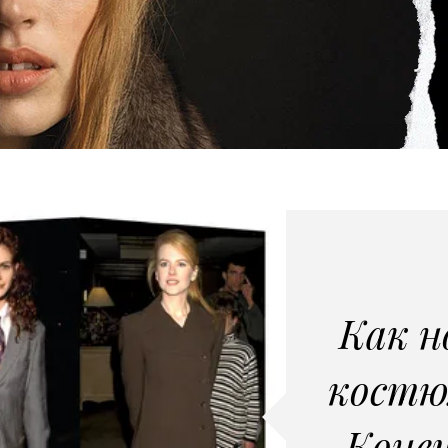
Как н
костю
Конеч