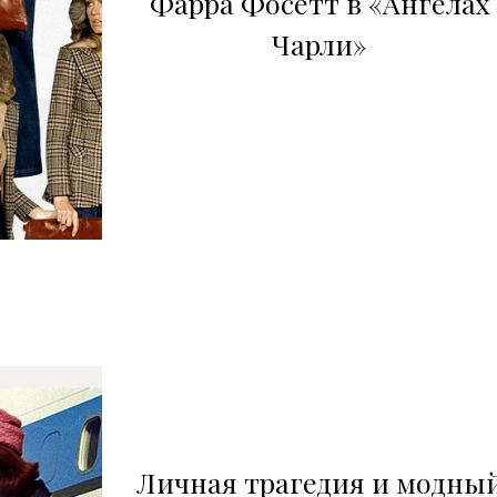
Фарра Фосетт в «Ангелах
Чарли»
Личная трагедия и модны