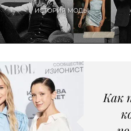
Как 
к
по