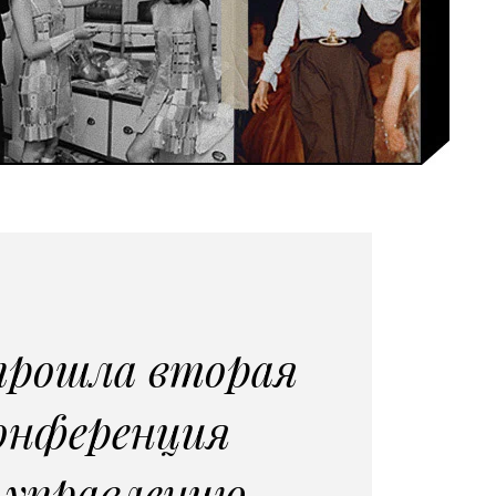
прошла вторая
онференция
 управлению