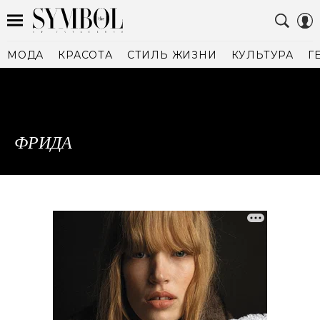
МОДА
КРАСОТА
СТИЛЬ ЖИЗНИ
КУЛЬТУРА
Г
ФРИДА