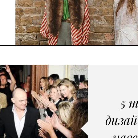
5 
дизай
навс