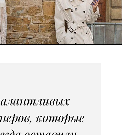
талантливых
неров, которые
егда оставили