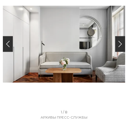
I
1 / 8
АРХИВЫ ПРЕСС-СЛУЖБЫ
t
e