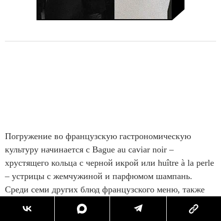
Погружение во французскую гастрономическую
культуру начинается с Bague au caviar noir –
хрустящего кольца с черной икрой или huître à la perle
– устрицы с жемчужиной и парфюмом шампань.
Среди семи других блюд французского меню, также
можео выбрать свой вид фуа-гра, попробовать
традиционный буабес и узнать историю создания