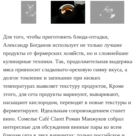
m
1
o
I
f
t
Для того, чтобы приготовить блюда-отгадки,
6
e
Александр Богданов использует не только лучшие
m
продукты от фермерских хозяйств, но и сложнейшие
1
кулинарные техники. Так, продолжительная выдержка
o
мяса привносит сладковато-ореховую гамму вкуса, а
f
долгое томление и запекание при низких
6
температурах выявляет текстуру продуктов, Кроме
этого, для сета продукты маринуют, вываривают,
насыщают кислородом, переводят в новые текстуры и
ферментируют. Идеальным сопровождением станет
вино. Сомелье Café Claret Роман Манжуков собрал
интересные для обсуждения винные пары ко всем
блюдам сета в двух вариантах: только российское и