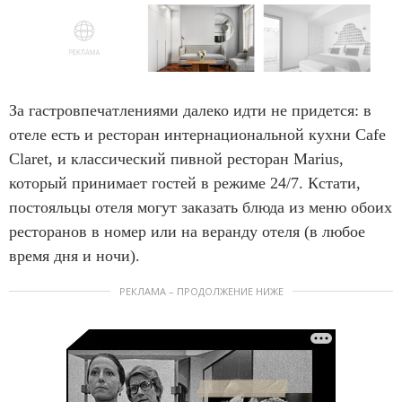
m
1
o
I
f
t
За гастровпечатлениями далеко идти не придется: в
8
e
отеле есть и ресторан интернациональной кухни Cafe
m
Claret, и классический пивной ресторан Marius,
1
который принимает гостей в режиме 24/7. Кстати,
o
постояльцы отеля могут заказать блюда из меню обоих
f
ресторанов в номер или на веранду отеля (в любое
8
время дня и ночи).
РЕКЛАМА – ПРОДОЛЖЕНИЕ НИЖЕ