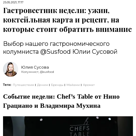
25.05.2021, 17:17
Гастровестник недели: ужин,
коктейльная карта и рецепт, на
которые стоит обратить внимание
Выбор нашего гастрономического
колумниста @Susfood Юлии Сусовой
Юлия Сусова
Колумнист, @susfood
Теги:
Путешествия
Деним
Бренды
Майами
Аромат
Cобытие недели: Chef’s Table от Нино
Грациано и Владимира Мухина