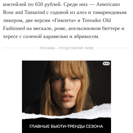
коктейлей по 650 рублей. Среди них — Americano
Rose and Tamarind с содовой из алоэ и тамариндовым
ликером, две версии «Гимлета» и Toreador Old
Fashioned на мескале, роме, апельсиновом биттере и
хересе с соленой карамелью и абрикосом.
РЕКЛАМА – ПРОДОЛЖЕНИЕ НИЖЕ