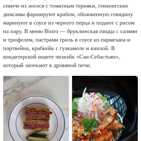
севиче из лосося с томатным терияки, гонконгские
димсамы фаршируют крабом, обожженную говядину
маринуют в соусе из черного перца и подают с рисом
на пару. В меню Bistro — бруклинская пицца с салями
и трюфелем, пастрами гриль в соусе из пармезана и
портвейна, крабкейк с гуакамоле и кинзой. В
кондитерской ищите чизкейк «Сан-Себастьян»,
который запекают в дровяной печи.