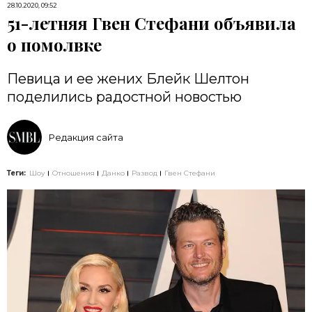
28.10.2020, 09:52
51-летняя Гвен Стефани объявила
о помолвке
Певица и ее жених Блейк Шелтон
поделились радостной новостью
Редакция сайта
Теги:
Шоу
Отношения
Данко
Развод
Гвен Стефани