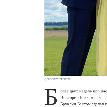
@BROOKLYNBECKHAM
Б
олее двух недель прошло 
Виктории Бекхэм вскоре 
Бруклин Бекхэм
сделал 