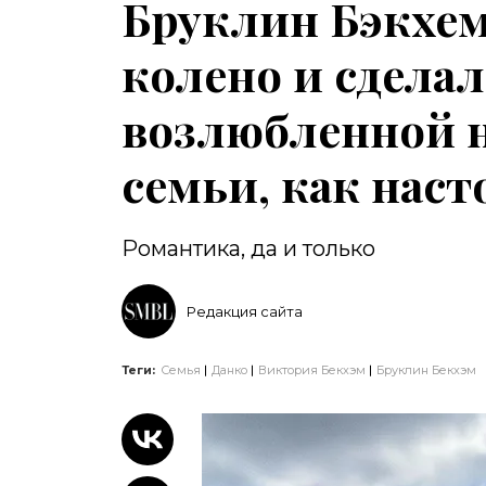
Бруклин Бэкхем
колено и сдела
возлюбленной на
семьи, как нас
Романтика, да и только
Редакция сайта
Теги:
Семья
Данко
Виктория Бекхэм
Бруклин Бекхэм