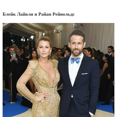
Блейк Лайвли и Райан Рейнольдс