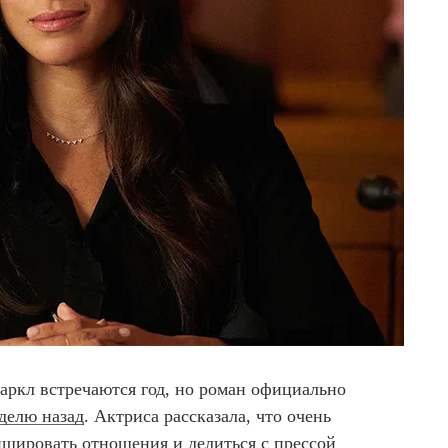
аркл встречаются год, но роман официально
делю назад
. Актриса рассказала, что очень
ишировать отношения и делиться с прессой