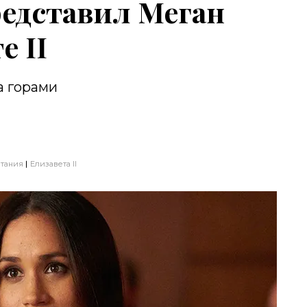
едставил Меган
е II
а горами
тания
Елизавета II