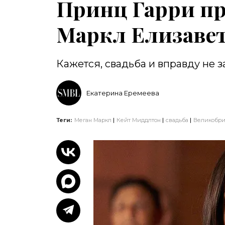
Принц Гарри пр
Маркл Елизавет
Кажется, свадьба и вправду не з
Екатерина Еремеева
Теги:
Меган Маркл
Кейт Миддлтон
свадьба
Великобри