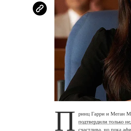
П
ринц Гарри и Меган М
подтвердили только не
счастлива, но пока аф