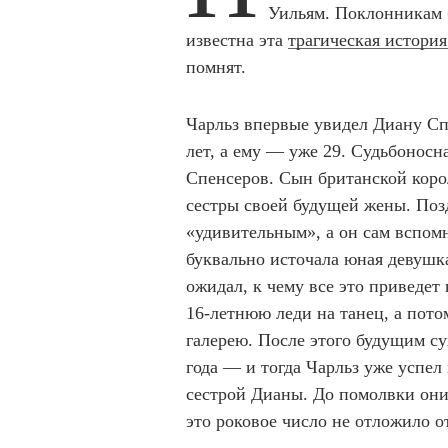
Уильям. Поклонникам 
известна эта
трагическая истори
помнят.
Чарльз впервые увидел Диану Спе
лет, а ему — уже 29. Судьбонос
Спенсеров. Сын британской коро
сестры своей будущей жены. Позд
«удивительным», а он сам вспомн
буквально источала юная девушка
ожидал, к чему все это приведет
16-летнюю леди на танец, а пото
галерею. После этого будущим су
года — и тогда Чарльз уже успел
сестрой Дианы. До помолвки они 
это роковое число не отложило о