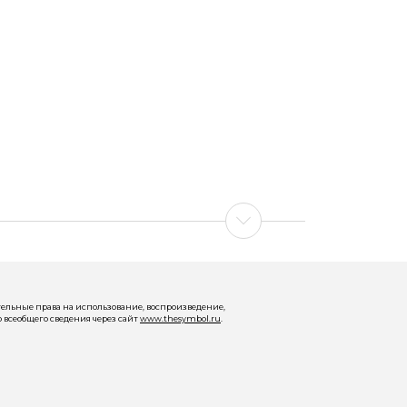
ельные права на использование, воспроизведение,
 всеобщего сведения через сайт
www.thesymbol.ru
.