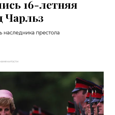
ись 16-летняя
ц Чарльз
ь наследника престола
наменитости