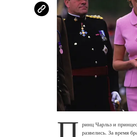
П
ринц Чарльз и принцес
развелись. За время бр