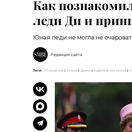
Как познакомил
леди Ди и прин
Юная леди не могла не очароват
Редакция сайта
Теги:
Отношения
Семья
Диана
Королевская семья
З