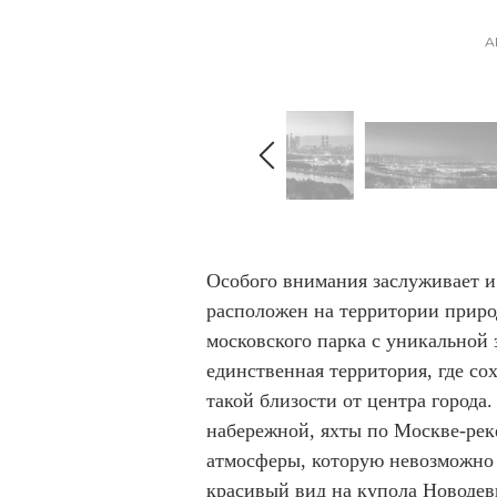
I
А
t
e
m
1
o
f
2
I
t
Особого внимания заслуживает 
e
расположен на территории приро
m
московского парка с уникальной
1
единственная территория, где с
o
такой близости от центра города
f
набережной, яхты по Москве-рек
2
атмосферы, которую невозможно 
красивый вид на купола Новодев