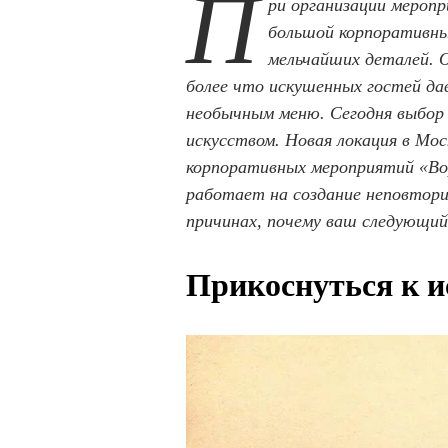
П
ри организации мероп
большой корпоративны
мельчайших деталей. О
более что искушенных гостей да
необычным меню. Сегодня выбор
искусством. Новая локация в Мо
корпоративных мероприятий «Во
работает на создание неповтор
причинах, почему ваш следующи
Прикоснуться к и