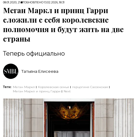
08.01.2020, 21:57
ОБНОВЛЕНО
13.02.2026, 18:31
Меган Маркл и принц Гарри
сложили с себя королевские
полномочия и будут жить на две
страны
Теперь официально
Татьяна Елисеева
Теги:
Меган Маркл
Королевская семья
герцогиня Сассекская
Меган Маркл и принц Гарри
Next