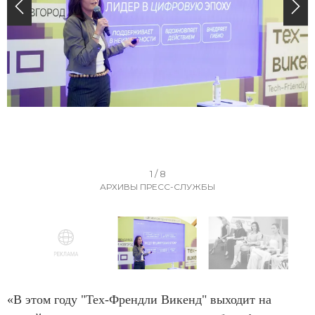
I
1 / 8
АРХИВЫ ПРЕСС-СЛУЖБЫ
t
e
m
1
o
I
f
t
«В этом году "Тех-Френдли Викенд" выходит на
8