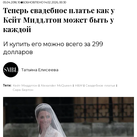
05.04.2018, 10:45
ОБНОВЛЕНО
14.02.2026, 00:30
Теперь свадебное платье как у
Кейт Миддлтон может быть у
каждой
И купить его можно всего за 299
долларов
Татьяна Елисеева
Теги:
Кейт Миддлтон
Alexander McQueen
H&M
Свадебное платье
Сара Бертон