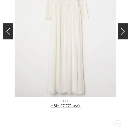
I
1 / 1
H&M, 17 272 руб.
t
e
m