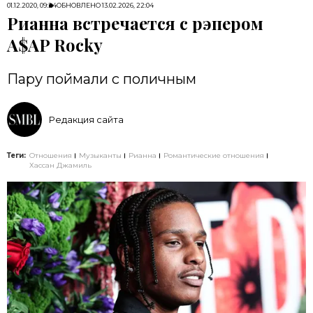
01.12.2020, 09:24
ОБНОВЛЕНО
13.02.2026, 22:04
Рианна встречается с рэпером
A$AP Rocky
Пару поймали с поличным
Редакция сайта
Теги:
Отношения
Музыканты
Рианна
Романтические отношения
Хассан Джамиль