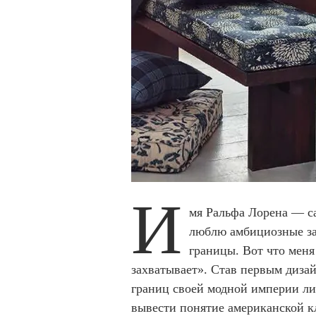
И
мя Ральфа Лорена — с
люблю амбициозные за
границы. Вот что мен
захватывает». Став первым диза
границ своей модной империи лин
вывести понятие американской к