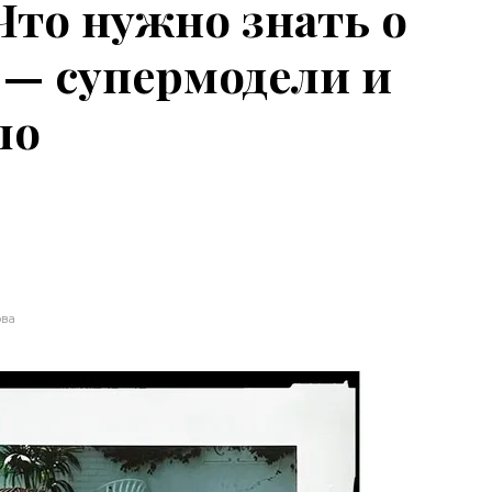
Что нужно знать о
 — супермодели и
ло
ова