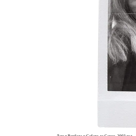
Дарья Вербова и Сабато де Сарно, 2003 год