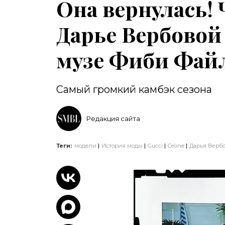
Она вернулась! 
Дарье Вербовой
музе Фиби Фай
Самый громкий камбэк сезона
Редакция сайта
Теги:
модели
История моды
Gucci
Celine
Дарья Верб