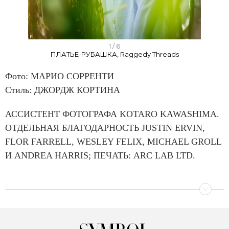
I
1 / 6
ПЛАТЬЕ-РУБАШКА, Raggedy Threads
t
e
Фото: МАРИО СОРРЕНТИ
m
Стиль: ДЖОРДЖ КОРТИНА
1
АССИСТЕНТ ФОТОГРАФА KOTARO KAWASHIMA.
o
ОТДЕЛЬНАЯ БЛАГОДАРНОСТЬ JUSTIN ERVIN,
f
FLOR FARRELL, WESLEY FELIX, MICHAEL GROLL
6
И ANDREA HARRIS; ПЕЧАТЬ: ARC LAB LTD.