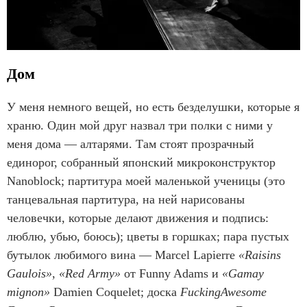
Дом
У меня немного вещей, но есть безделушки, которые я
храню. Один мой друг назвал три полки с ними у
меня дома — алтарями. Там стоят прозрачный
единорог, собранный японский микроконструктор
Nanoblock; партитура моей маленькой ученицы (это
танцевальная партитура, на ней нарисованы
человечки, которые делают движения и подпись:
люблю, убью, боюсь); цветы в горшках; пара пустых
бутылок любимого вина — Marcel Lapierre
«Raisins
Gaulois»
,
«Red Army»
от Funny Adams и
«Gamay
mignon»
Damien Coquelet; доска
FuckingAwesome