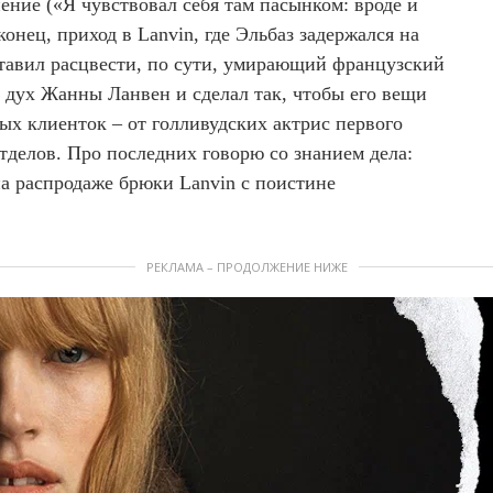
нение («Я чувствовал себя там пасынком: вроде и
конец, приход в Lanvin, где Эльбаз задержался на
аставил расцвести, по сути, умирающий французский
дух Жанны Ланвен и сделал так, чтобы его вещи
ых клиенток – от голливудских актрис первого
отделов. Про последних говорю со знанием дела:
на распродаже брюки Lanvin с поистине
РЕКЛАМА – ПРОДОЛЖЕНИЕ НИЖЕ