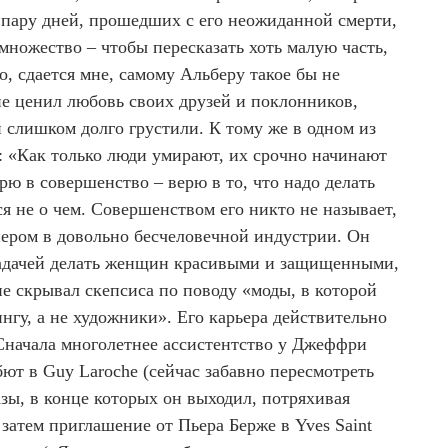
а пару дней, прошедших с его неожиданной смерти,
множество – чтобы пересказать хоть малую часть,
о, сдается мне, самому Альберу такое бы не
не ценил любовь своих друзей и поклонников,
и слишком долго грустили. К тому же в одном из
: «Как только люди умирают, их срочно начинают
рю в совершенство – верю в то, что надо делать
я не о чем. Совершенством его никто не называет,
ером в довольно бесчеловечной индустрии. Он
задачей делать женщин красивыми и защищенными,
е скрывал скепсиса по поводу «моды, в которой
нгу, а не художники». Его карьера действительно
 Сначала многолетнее ассистентство у Джеффри
ют в Guy Laroche (сейчас забавно пересмотреть
зы, в конце которых он выходил, потряхивая
затем приглашение от Пьера Берже в Yves Saint