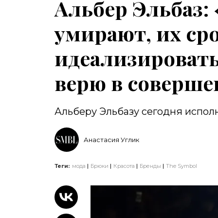
Альбер Эльбаз:
умирают, их ср
идеализировать.
верю в соверше
Альберу Эльбазу сегодня исполн
Анастасия Углик
Теги:
мода
Брюки
Красота
Бренды
The Symbol