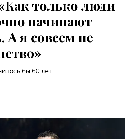
 «Как только люди
очно начинают
 А я совсем не
нство»
илось бы 60 лет