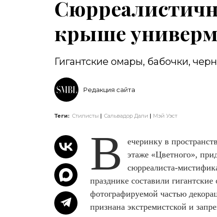
Сюрреалистична
крыше универм
Гигантские омары, бабочки, чер
Редакция сайта
Теги:
Стилисты
Сальвадор Дали
Мэй Уэст
В
ечеринку в пространст
этаже «Цветного», при
сюрреалиста-мистифика
празднике составили гигантские 
фотографируемой частью декорац
признана экстремистской и запр