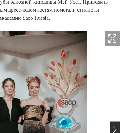
губы одиозной кинодивы Мэй Уэст. Приводить
ным дресс-кодом гостям помогали стилисты
Академии Saco Russia.