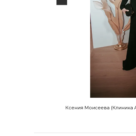
I
Ксения Моисеева (Клиника 
t
e
m
1