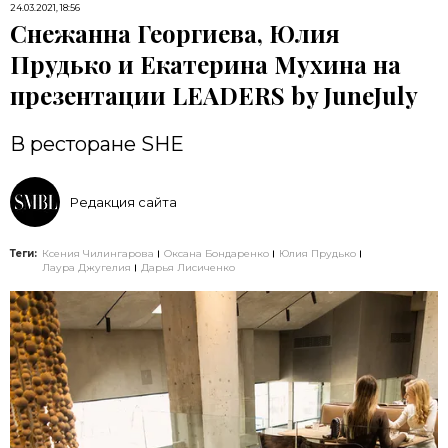
24.03.2021, 18:56
Снежанна Георгиева, Юлия
Прудько и Екатерина Мухина на
презентации LEADERS by JuneJuly
В ресторане SHE
Редакция сайта
Теги:
Ксения Чилингарова
Оксана Бондаренко
Юлия Прудько
Лаура Джугелия
Дарья Лисиченко