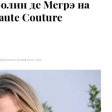
олин де Мегрэ на
aute Couture
Виржини Виар
Саша Лусс