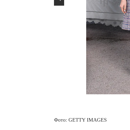
I
t
e
Фото: GETTY IMAGES
m
1