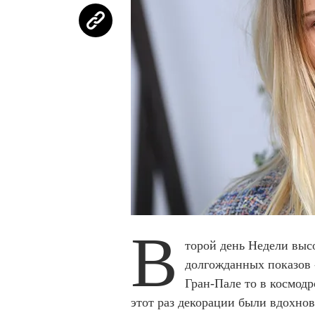
В
торой день Недели выс
долгожданных показов 
Гран-Пале то в космодро
этот раз декорации были вдохно