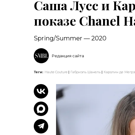
Саша Лусс и Кар
показе Chanel H
Spring/Summer — 2020
Редакция сайта
Теги:
Haute Couture
Габриэль Шанель
Каролин де Мегрэ