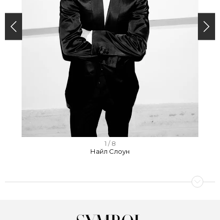
I
1 / 8
Найл Слоун
t
e
m
1
o