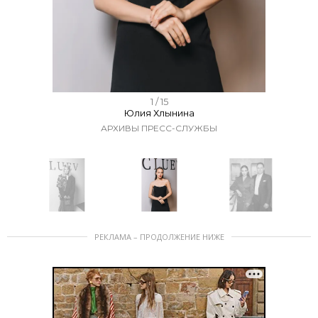
I
1 / 15
Юлия Хлынина
t
АРХИВЫ ПРЕСС-СЛУЖБЫ
e
m
1
o
f
I
1
РЕКЛАМА – ПРОДОЛЖЕНИЕ НИЖЕ
t
5
e
m
1
o