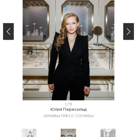
I
1 / 11
Юлия Пересильд
t
АРХИВЫ ПРЕСС-СЛУЖБЫ
e
m