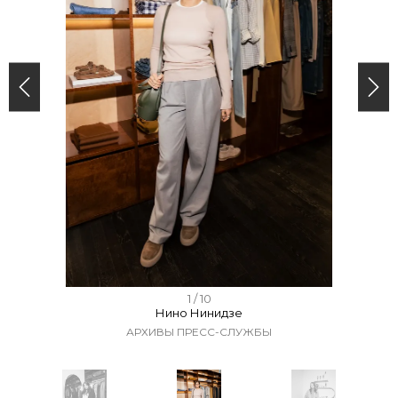
I
1 / 10
Нино Нинидзе
t
АРХИВЫ ПРЕСС-СЛУЖБЫ
e
m
1