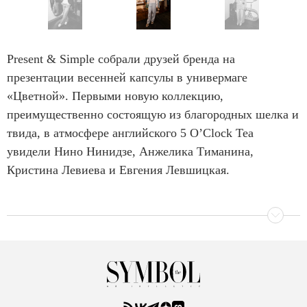
o
f
I
1
t
Present & Simple собрали друзей бренда на
0
e
презентации весенней капсулы в универмаге
m
«Цветной». Первыми новую коллекцию,
1
преимущественно состоящую из благородных шелка и
o
твида, в атмосфере английского 5 O’Clock Tea
f
увидели Нино Нинидзе, Анжелика Тиманина,
1
Кристина Левиева и Евгения Левшицкая.
0