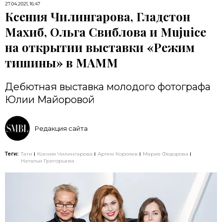
27.04.2021, 16:47
Ксения Чилингарова, Гладстон
Махиб, Ольга Свиблова и Mujuice
на открытии выставки «Режим
тишины» в МАММ
Дебютная выставка молодого фотографа
Юлии Майоровой
Редакция сайта
Теги:
Тати
Ксения Чилингарова
Артем Королев
Мария Федорова
Наталья Григорьева