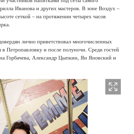
и участников напитками под сеты самого
рилла Иванова и других мастеров. В зоне Воздух –
ысоте сеткой – на протяжении четырех часов
ирка.
довердян лично приветствовал многочисленных
я в Петропавловку и после полуночи. Среди гостей
на Горбачева, Александр Цыпкин, Ян Яновский и