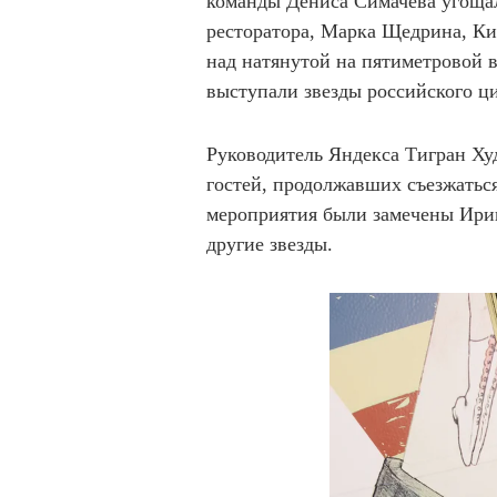
команды Дениса Симачева угощал
ресторатора, Марка Щедрина, Ки
над натянутой на пятиметровой в
выступали звезды российского ц
Руководитель Яндекса Тигран Ху
гостей, продолжавших съезжатьс
мероприятия были замечены Ири
другие звезды.