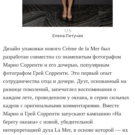
I
1 / 5
Елена Летучая
t
e
Дизайн упаковки нового Crème de la Mer был
m
разработан совместно со знаменитым фотографом
1
Марио Сорренти и его дочерью, популярным
o
фотографом Грей Сорренти. Это первый опыт
f
сотрудничества отца и дочери. Дуэт, основанный на
5
разнице поколений, запечатлел воспоминания о
каждом лете, проведенном у океана, в серии сильных
кадров с оригинальными комментариями. Вместе
Марио и Грей Сорренти запускают кампанию «На
берегу океана» с новой, убедительной
интерпретацией духа La Mer, в основе которой — их