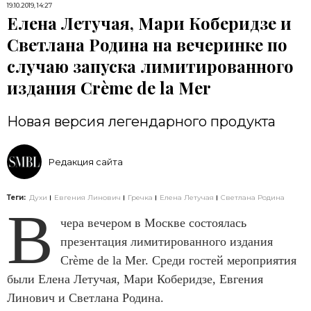
19.10.2019, 14:27
Елена Летучая, Мари Коберидзе и
Светлана Родина на вечеринке по
случаю запуска лимитированного
издания Crème de la Mer
Новая версия легендарного продукта
Редакция сайта
Теги:
Духи
Евгения Линович
Гречка
Елена Летучая
Светлана Родина
В
чера вечером в Москве состоялась
презентация лимитированного издания
Crème de la Mer. Среди гостей мероприятия
были Елена Летучая, Мари Коберидзе, Евгения
Линович и Светлана Родина.