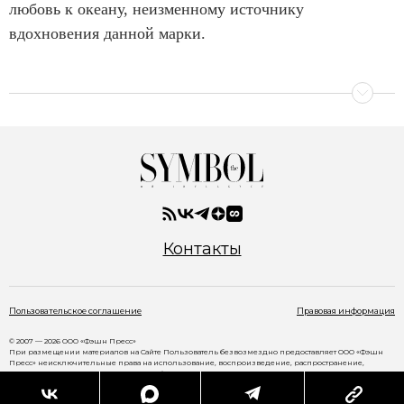
любовь к океану, неизменному источнику
вдохновения данной марки.
Контакты
Пользовательское соглашение
Правовая информация
© 2007 — 2026 ООО «Фэшн Пресс»
При размещении материалов на Сайте Пользователь безвозмездно предоставляет ООО «Фэшн
Пресс» неисключительные права на использование, воспроизведение, распространение,
создание производных произведений, а также на демонстрацию материалов и доведение их до
всеобщего сведения через сайт
www.thesymbol.ru
.