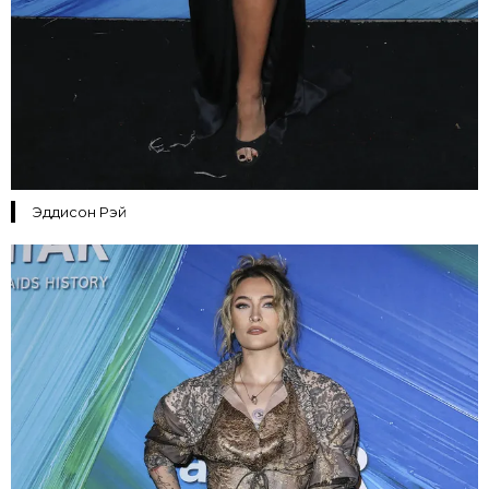
Эддисон Рэй