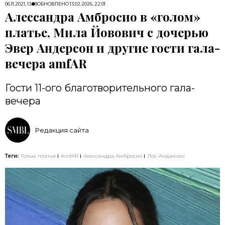
06.11.2021, 13:08
ОБНОВЛЕНО
13.02.2026, 22:01
Алессандра Амбросио в «голом»
платье, Мила Йовович с дочерью
Эвер Андерсон и другие гости гала-
вечера amfAR
Гости 11-ого благотворительного гала-
вечера
Редакция сайта
Теги:
Голые платья
AmfAR
Алессандра Амбросио
Лос-Анджелес