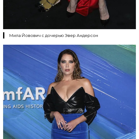
Мила Йовович с дочерью Эвер Андерсон