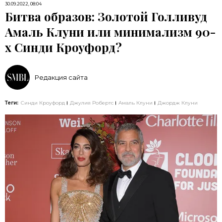
30.09.2022, 08:04
Битва образов: Золотой Голливуд
Амаль Клуни или минимализм 90-
х Синди Кроуфорд?
Редакция сайта
Теги:
Синди Кроуфорд
Джулия Робертс
Амаль Клуни
Джордж Клуни