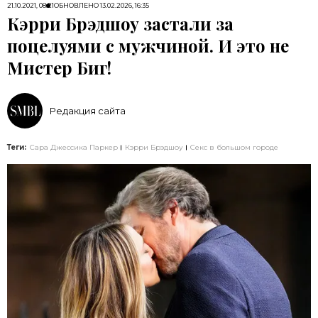
21.10.2021, 08:21
ОБНОВЛЕНО
13.02.2026, 16:35
Кэрри Брэдшоу застали за
поцелуями с мужчиной. И это не
Мистер Биг!
Редакция сайта
Теги:
Сара Джессика Паркер
Кэрри Брэдшоу
Секс в большом городе