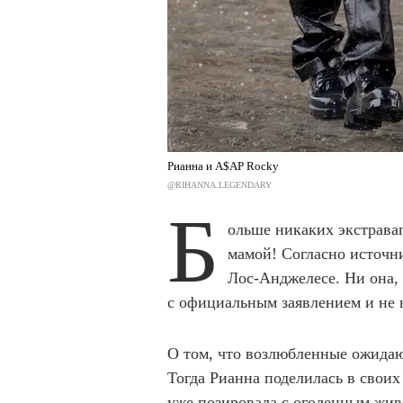
Рианна и A$AP Rocky
@RIHANNA.LEGENDARY
Б
ольше никаких экстрава
мамой! Согласно источн
Лос-Анджелесе. Ни она,
с официальным заявлением и не 
О том, что возлюбленные ожидаю
Тогда Рианна поделилась в своих
уже позировала с оголенным жив