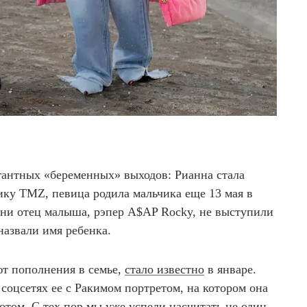
гантных «беременных» выходов: Рианна стала
ику TMZ, певица родила мальчика еще 13 мая в
 ни отец малыша, рэпер A$AP Rocky, не выступили
назвали имя ребенка.
т пополнения в семье,
стало известно
в январе.
 соцсетях ее с Ракимом портретом, на котором она
отом. С тех пор мы уже успели насчитать не один