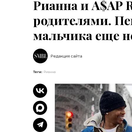
Рианна и A$AP 
родителями. Пе
мальчика еще н
Редакция сайта
Теги:
Рианна