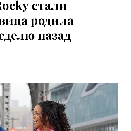
Rocky стали
вица родила
еделю назад