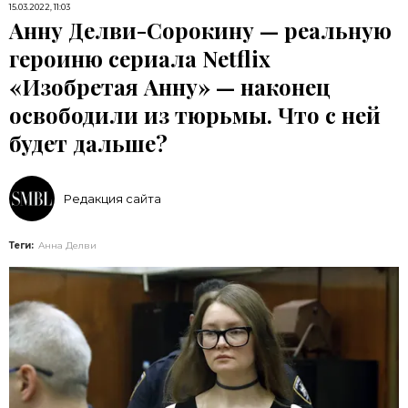
15.03.2022, 11:03
Анну Делви-Сорокину — реальную
героиню сериала Netflix
«Изобретая Анну» — наконец
освободили из тюрьмы. Что с ней
будет дальше?
Редакция сайта
Теги:
Анна Делви