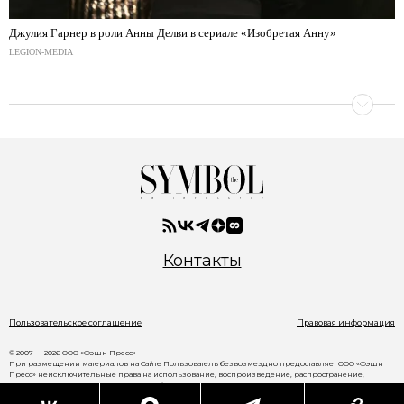
Джулия Гарнер в роли Анны Делви в сериале «Изобретая Анну»
LEGION-MEDIA
Контакты
Пользовательское соглашение
Правовая информация
© 2007 — 2026 ООО «Фэшн Пресс»
При размещении материалов на Сайте Пользователь безвозмездно предоставляет ООО «Фэшн
Пресс» неисключительные права на использование, воспроизведение, распространение,
создание производных произведений, а также на демонстрацию материалов и доведение их до
всеобщего сведения через сайт
www.thesymbol.ru
.