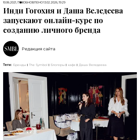
10.06.2021, 17:18
ОБНОВЛЕНО
13.02.2026, 19:29
Инди Гогохия и Даша Веледеева
запускают онлайн-курс по
созданию личного бренда
Редакция сайта
Теги:
Бренды
The Symbol
Блогеры
кафе
Даша Веледеева